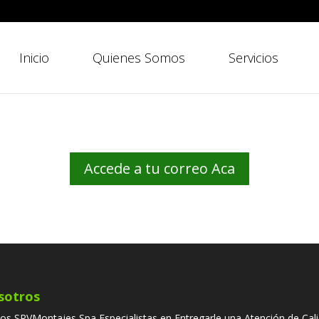
Inicio
Quienes Somos
Servicios
Accede a tu correo Aca
sotros
s SRVMontajes Spa Especialistas en Entregarle una Atención de Cali