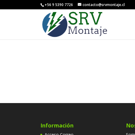
+56 9 5390 7726
contacto@srvmontaje.cl
Información
No
Acceso Correo
Somo